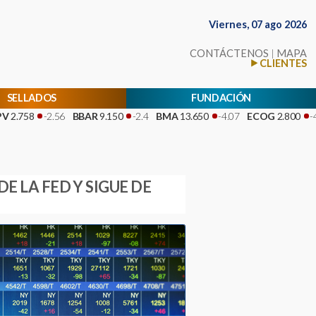
Viernes, 07 ago 2026
CONTÁCTENOS
|
MAPA
CLIENTES
SELLADOS
FUNDACIÓN
-2.56
BBAR
9.150
-2.4
BMA
13.650
-4.07
ECOG
2.800
-4.27
BYM
E LA FED Y SIGUE DE