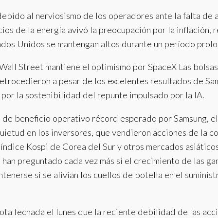
debido al nerviosismo de los operadores ante la falta de 
cios de la energía avivó la preocupación por la inflación,
tados Unidos se mantengan altos durante un período prol
Wall Street mantiene el optimismo por SpaceX Las bolsas 
retrocedieron a pesar de los excelentes resultados de Sam
or la sostenibilidad del repunte impulsado por la IA.
o de beneficio operativo récord esperado por Samsung, el
ietud en los inversores, que vendieron acciones de la co
 índice Kospi de Corea del Sur y otros mercados asiátic
 han preguntado cada vez más si el crecimiento de las gan
antenerse si se alivian los cuellos de botella en el sumin
ota fechada el lunes que la reciente debilidad de las ac