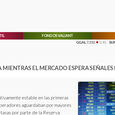
TIL
FONDOS VALIANT
GGAL
7.350
-2.45
SUPV
2.758
A MIENTRAS EL MERCADO ESPERA SEÑALES D
ativamente estable en las primeras
 operadores aguardaban por mayores
 tasas por parte de la Reserva