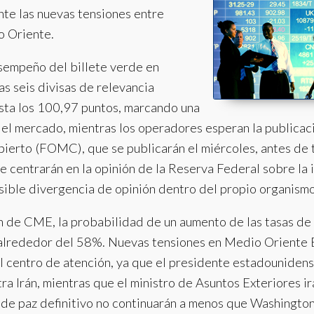
nte las nuevas tensiones entre
o Oriente.
esempeño del billete verde en
as seis divisas de relevancia
asta los 100,97 puntos, marcando una
el mercado, mientras los operadores esperan la publicaci
erto (FOMC), que se publicarán el miércoles, antes de t
se centrarán en la opinión de la Reserva Federal sobre la i
sible divergencia de opinión dentro del propio organismo
de CME, la probabilidad de un aumento de las tasas de i
alrededor del 58%. Nuevas tensiones en Medio Oriente En
el centro de atención, ya que el presidente estadounide
ra Irán, mientras que el ministro de Asuntos Exteriores ir
 de paz definitivo no continuarán a menos que Washingto